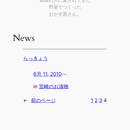
都農の人に愛されてきた
野菜でつくった
おかず屋さん。
News
らっきょう
6月 11, 2010
—
in
宮崎のお漬物
←
前のページ
1
2
3
4